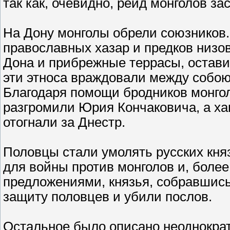
так как, очевидно, рейд монголов за
На Дону монголы обрели союзников.
православных хазар и предков низо
Дона и прибрежные террасы, остави
эти этноса враждовали между собою
Благодаря помощи бродников монго
разгромили Юрия Кончаковича, а хан
отогнали за Днестр.
Половцы стали умолять русских кня
для войны против монголов и, более
предложениями, князья, собравшись 
защиту половцев и убили послов.
Остальное было описано неоднократ