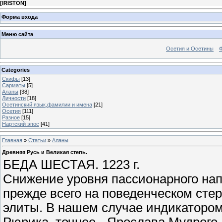
[
IRISTON
]
Форма входа
Меню сайта
Осетия и Осетины
Categories
Скифы
[13]
Сарматы
[5]
Аланы
[38]
Личности
[18]
Осетинский язык,фамилии и имена
[21]
Осетия
[111]
Разное
[15]
Нартский эпос
[41]
Главная
»
Статьи
»
Аланы
Древняя Русь и Великая степь.
БЕДА ШЕСТАЯ. 1223 г.
Снижение уровня пассионарного на
прежде всего на поведенческом сте
элиты. В нашем случае индикаторо