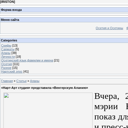
[
IRISTON
]
Форма входа
Меню сайта
Осетия и Осетины
Categories
Скифы
[13]
Сарматы
[5]
Аланы
[38]
Личности
[18]
Осетинский язык,фамилии и имена
[21]
Осетия
[111]
Разное
[15]
Нартский эпос
[41]
Главная
»
Статьи
»
Аланы
«Нарт-Арт студия» представила «Венгерскую Аланию»
Вчера, 
мэрии В
показ д
и пресс-