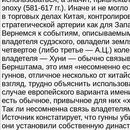
эпоху (581-617 гг.). Иначе и не мог
в торговых делах Китая, контролиро
стратегической артерии как для Запа
Вернемся к событиям, описываемым 
владетеля судэского, овладели земл
четвертое (либо третье — А.Ц.) кол
владетеля — Хуни — обычно связыва
Бернштама, это имя «несомненно ест
гуннов, отличное несколько от китай
взгляд, трудно объяснить использо
случае европейского варианта имени
есть обычное, привычное для них «х
Так ли несомненна связь владетелям
Источник констатирует, что гунны уб
они установили собственную динас