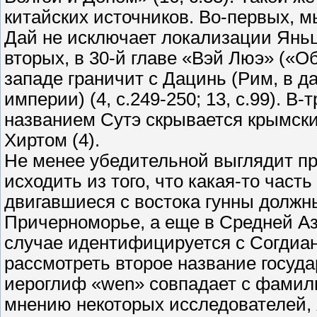
китайских источников. Во-первых, м
Дай не исключает локализации Янь
вторых, в 30-й главе «Вэй Люэ» («О
западе граничит с Дацинь (Рим, в 
империи) (4, с.249-250; 13, с.99). В
названием Сутэ скрывается крымски
Хиртом (4).
Не менее убедительной выглядит пр
исходить из того, что какая-то част
двигавшиеся с востока гунны должн
Причерноморье, а еще в Средней Аз
случае идентифицируется с Согдиан
рассмотреть второе название госу
иероглиф «wen» совпадает с фамили
мнению некоторых исследователей, 