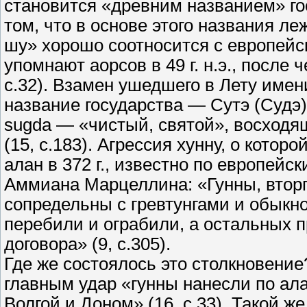
становится «древним названием» го
том, что в основе этого названия л
шу» хорошо соотносится с европейс
упомнают аорсов в 49 г. н.э., после
с.32). Взамен ушедшего в Лету име
название государства — Сутэ (Судэ)
sugda — «чистый, святой», восходя
(15, с.183). Агрессия хунну, о котор
алан в 372 г., известно по европей
Аммиана Марцеллина: «Гунны, вторг
сопредельны с гревтунгами и обыкн
перебили и ограбили, а остальных 
договора» (9, с.305).
Где же состоялось это столкновение
главным удар «гунны нанесли по а
Волгой и Доном» (16, с.33). Такой 