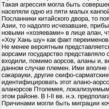
Такая агрессия могла быть совершен
населяли одно из пяти малых кангюйс
Посланники китайского двора, то п
Азии, то надолго исчезавшие, прибы
новыми «хозяевами» в лице алан, ч
«Хоу Хань шу» как факт переименов
Не менее вероятным представляется
аорсами государство представляло 
входили, помимо аорсов, аланы и, 
данном случае племен. Ими вполне 
сакарауки, другие скифо-сарматски
идентифицировать этот алано-аорсск
аланорсов Птолемея, локализуемым 
этом районе. В I-II вв. н.э. предпо
Причинами могли быть миграции ко