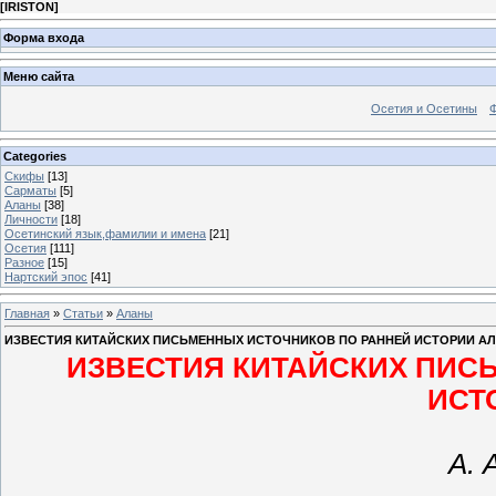
[
IRISTON
]
Форма входа
Меню сайта
Осетия и Осетины
Categories
Скифы
[13]
Сарматы
[5]
Аланы
[38]
Личности
[18]
Осетинский язык,фамилии и имена
[21]
Осетия
[111]
Разное
[15]
Нартский эпос
[41]
Главная
»
Статьи
»
Аланы
ИЗВЕСТИЯ КИТАЙСКИХ ПИСЬМЕННЫХ ИСТОЧНИКОВ ПО РАННЕЙ ИСТОРИИ А
ИЗВЕСТИЯ КИТАЙСКИХ ПИС
ИСТ
А. 