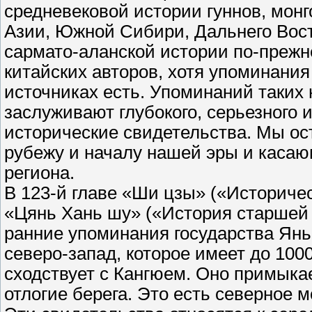
средневековой истории гуннов, монг
Азии, Южной Сибири, Дальнего Вост
сармато-аланской истории по-прежн
китайских авторов, хотя упоминания 
источниках есть. Упоминаний таких н
заслуживают глубокого, серьезного 
исторические свидетельства. Мы ос
рубежу и началу нашей эры и касаю
региона.
В 123-й главе «Ши цзы» («Историчес
«Цянь Хань шу» («История старшей
ранние упоминания государства Яньц
северо-запад, которое имеет до 100
сходствует с Кангюем. Оно примыкае
отлогие берега. Это есть северное море