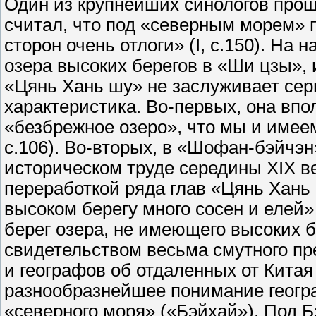
Один из крупнейших синологов прош
считал, что под «северным морем» п
сторон очень отлоги» (I, с.150). На 
озера высоких берегов в «Ши цзы», 
«Цянь Хань шу» не заслуживает сер
характеристика. Во-первых, она впо
«безбрежное озеро», что мы и имеем
с.106). Во-вторых, в «Шофан-бэйчэн
историческом труде середины XIX 
переработкой ряда глав «Цянь Хань 
высоком берегу много сосен и елей» 
берег озера, не имеющего высоких 
свидетельством весьма смутного пр
и географов об отдаленных от Кита
разнообразнейшее понимание геогр
«северного моря» («Бэйхай»), Под 