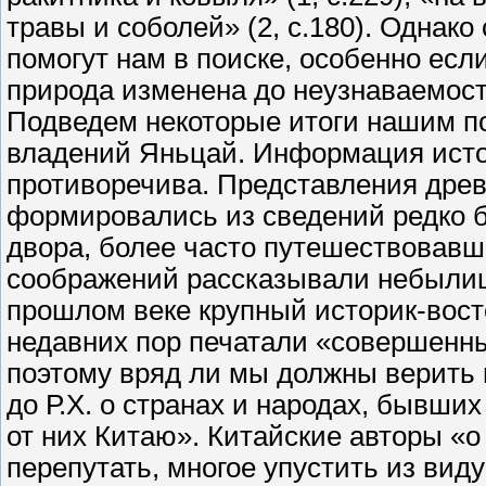
травы и соболей» (2, с.180). Однако
помогут нам в поиске, особенно если
природа изменена до неузнаваемост
Подведем некоторые итоги нашим п
владений Яньцай. Информация источ
противоречива. Представления древ
формировались из сведений редко 
двора, более часто путешествовавш
соображений рассказывали небылицы
прошлом веке крупный историк-восто
недавних пор печатали «совершенны
поэтому вряд ли мы должны верить в
до Р.Х. о странах и народах, бывш
от них Китаю». Китайские авторы «
перепутать, многое упустить из виду»