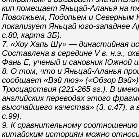
кип помещает Яньцай-Аланья на т
Поволжьем, Подопьем и Северным Кав
локализует Яньцай юго-западнее Ара
с.80, карта ЗБ).
7. «Хоу Хапь Шу» — династийная и
Составлена в середине V в. н.э., о
Фань Е, ученый и сановник Южной им
8. О том, что и Яньцай-Аланья пр
сообщает «Вэй люэ» («Обзор Вэй»)
Тросцарствия (221-265 гг.). В име
английских переводах этого фрагме
высочайшего качества» (3, с.47), а
с.99).
9. К сравнительному соотношению 
китайским историям можно относи