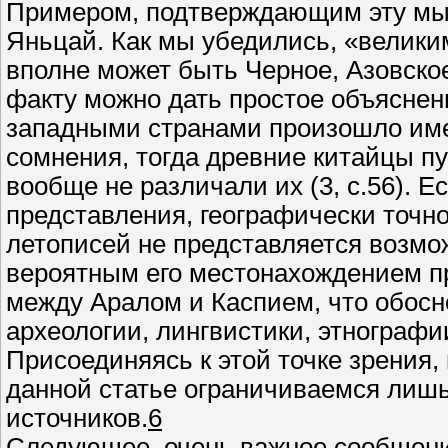
Примером, подтверждающим эту мыс
Яньцай. Как мы убедились, «великим
вполне может быть Черное, Азовско
факту можно дать простое объяснени
западными странами произошло именн
сомнения, тогда древние китайцы п
вообще не различали их (3, с.56). Е
представления, географически точн
летописей не представляется возмо
вероятным его местонахождением п
между Аралом и Каспием, что обос
археологии, лингвистики, этнограф
Присоединяясь к этой точке зрения,
данной статье ограничиваемся лишь
источников.
6
Следующее, очень важное сообщени