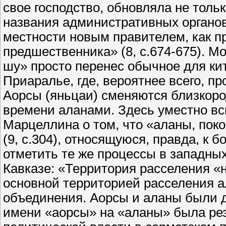
свое господство, обновляла не толь
названия административных органов
местности новым правителем, как пр
предшественника» (8, с.674-675). М
шу» просто перенес обычное для ки
Приаралье, где, вероятнее всего, 
Аорсы (яньцаи) сменяются близкор
времени аланами. Здесь уместно 
Марцеллина о том, что «аланы, пок
(9, с.304), относящуюся, правда, к б
отметить те же процессы в западны
Кавказе: «Территория расселения «ни
основной территорией расселения а
объединения. Аорсы и аланы были 
имени «аорсы» на «аланы» была ре