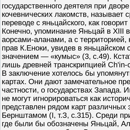
государственного деятеля при дворе
кочевнических лакомств, называет с
переводе с яньцайского, как говорит
Конечно, упоминание Яньцай в XIII в
аорсами-аланами, а с территорией, 
прав К.Еноки, увидев в яньцайском 
значением — «кумыс» (3, с.49). Кста
лишь древней транскрипцией Ch'in-ch
В заключение хотелось бы упомянут
картах. Они дают замечательное пре
частности, о государствах Запада. И
не могут игнорироваться как истори
представлен рядом карт различных э
Бернштамом (I, т.З, с.315). Среди п
где были бы обозначены Яньцай, Ала