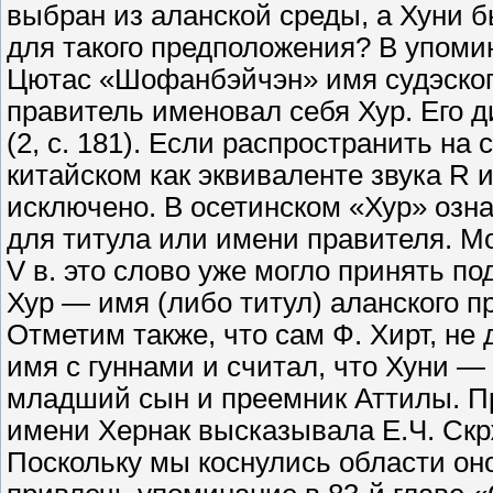
выбран из аланской среды, а Хуни б
для такого предположения? В упоми
Цютас «Шофанбэйчэн» имя судэского
правитель именовал себя Хур. Его 
(2, с. 181). Если распространить на
китайском как эквиваленте звука R 
исключено. В осетинском «Хур» озна
для титула или имени правителя. Мо
V в. это слово уже могло принять п
Хур — имя (либо титул) аланского 
Отметим также, что сам Ф. Хирт, не
имя с гуннами и считал, что Хуни — 
младший сын и преемник Аттилы. П
имени Хернак высказывала Е.Ч. Скрж
Поскольку мы коснулись области он