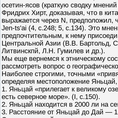
осетин-ясов (краткую сводку мнений 
Фридрих Хирт, доказывая, что в кит
выражается через N, предположил, ч
Jen-ts'ai (4, с.248; 5, с.134). Это м
предпочтительным, к нему присоед
Центральной Азии (В.В. Бартольд, С
Литвинскпй, Л.Н. Гумилев и др.).
Мы еще вернемся к этническому сос
рассмотреть вопрос о географическо
Наиболее строгими, точными «привя
определяя местоположение Яньцай,
1. Яньцай «прилегает к великому озе
есть северное море». (I, с.150).
2. Яньцай находится в 2000 ли на сев
3. Расстояние от Яньцай до Дай — 160