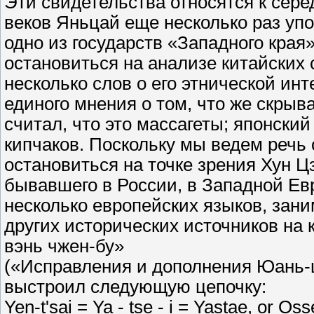
Эти свидетельства относятся к серед
веков Яньцай еще несколько раз уп
одно из государств «Западного края» 
остановиться на анализе китайских
несколько слов о его этнической ин
единого мнения о том, что же скрыв
считал, что это массагеты; японски
кипчаков. Поскольку мы ведем речь о
остановиться на точке зрения Хун Цз
бывавшего в России, в Западной Евр
несколько европейских языков, зани
других исторических источников на 
вэнь чжен-бу»
(«Исправления и дополнения Юань-
выстроил следующую цепочку:
Yen-t'sai = Ya - tse - i = Yastae, or 