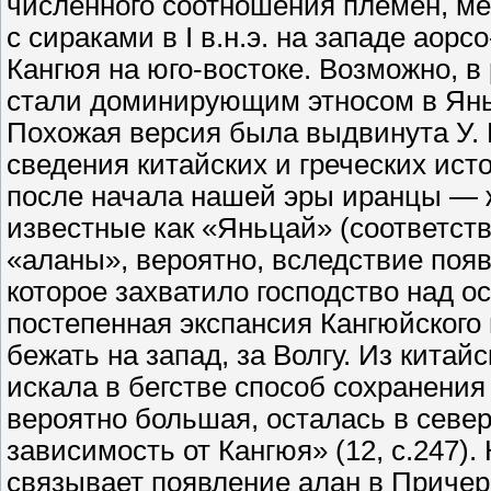
численного соотношения племен, ме
с сираками в I в.н.э. на западе аор
Кангюя на юго-востоке. Возможно, в
стали доминирующим этносом в Ян
Похожая версия была выдвинута У. 
сведения китайских и греческих исто
после начала нашей эры иранцы — ж
известные как «Яньцай» (соответств
«аланы», вероятно, вследствие поя
которое захватило господство над о
постепенная экспансия Кангюйского 
бежать на запад, за Волгу. Из китайс
искала в бегстве способ сохранения
вероятно большая, осталась в север
зависимость от Кангюя» (12, с.247).
связывает появление алан в Причерн