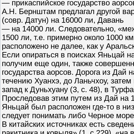
— прикаспийское государство аорсо
А.Н. Бернштам предлагал другой ва
(совр. Датун) на 16000 ли, Давань
— на 14000 ли. Следовательно, «ме
1500 ли, т.е. примерно около 1000 км
расположено не далее, как у Аральско
Если опираться в поисках Яньцай на
получим еще один, также совершен
государства аорсов. Дорога из Дай 
течению Хуанхэ, до Ланьчхоу, затем
запад к Дуньхуану (3, с. 48), в Тур
Проследовав этим путем из Дай на 1
Яньцай был расположен где-то в ни
следует понимать либо Черное море
В китайских источниках есть сведен
ракитника и ковыля» (1, с.229), «на