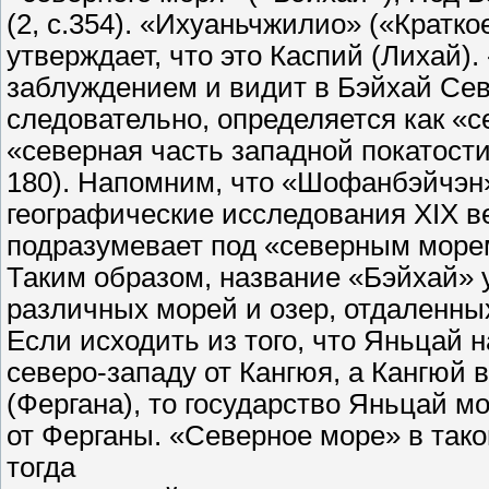
(2, с.354). «Ихуаньчжилио» («Кратк
утверждает, что это Каспий (Лихай
заблуждением и видит в Бэйхай Се
следовательно, определяется как «се
«северная часть западной покатости 
180). Напомним, что «Шофанбэйчэн
географические исследования XIX в
подразумевает под «северным морем
Таким образом, название «Бэйхай»
различных морей и озер, отдаленных
Если исходить из того, что Яньцай н
северо-западу от Кангюя, а Кангюй в
(Фергана), то государство Яньцай мо
от Ферганы. «Северное море» в тако
тогда