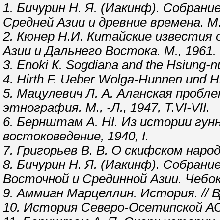
1. Бичурин Н. Я. (Иакинф). Собрани
Средней Азии и древние времена. М.-
2. Кюнер Н.И. Китайские известия
Азии и Дальнего Востока. М., 1961.
3. Еnоki К. Sogdiana and the Hsiung-nu.
4. Hirth F. Ueber Wolga-Hunnen und Hi
5. Mацулевич Л. А. Аланская пробл
этнография. М., -Л., 1947, T.VI-VII.
6. Бернштам А. НI. Из истории гуннов
востоковедение, 1940, I.
7. Григорьев В. В. О скифском народ
8. Бичурин Н. Я. (Иакинф). Собран
Восточной и Срединной Азии. Чебок
9. Аммиан Марцеллин. История. // В
10. История Северо-Осетипской АСС