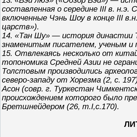
13. «Вэй люэ» («Обзор Вэй») — ист
составленная о середине III в. н.э
включенные Чэнь Шоу в конце III в.н
царств»).
14. «Тан Шу» — история династии Та
знаменитым писателем, ученым и 
15. Отвлекаясь несколько от кита
топономика Средней Азии не огран
Толстовым производились археолог
северо-западу от Хорезма (2, с. 19
Асон (совр. г. Туркестан Чимкентс
происхождением которого было пре
Бретшнейдером (26, т.I,с.170).
ЛИ