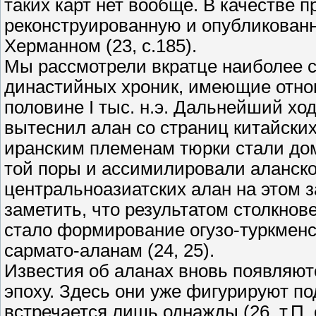
таких карт нет вообще. В качестве 
реконструированную и опубликованн
Херманном (23, с.185).
Мы рассмотрели вкратце наиболее 
династийных хроник, имеющие отно
половине I тыс. н.э. Дальнейший хо
вытеснил алан со страниц китайски
иранским племенам тюрки стали д
той поры и ассимилировали аланско
центральноазиатских алан на этом з
заметить, что результатом столкно
стало формирование огузо-туркменск
сармато-аланам (24, 25).
Известия об аланах вновь появляютс
эпоху. Здесь они уже фигурируют по
встречается лишь однажды (26, т.П,