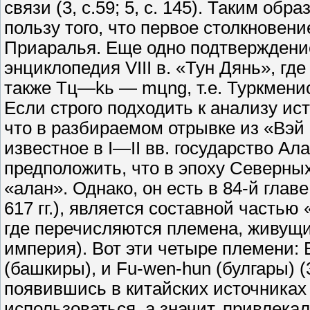
связи (3, с.59; 5, с. 145). Таким о
пользу того, что первое столкновен
Приаралья. Еще одно подтверждение
энциклопедия VIII в. «Тун Дянь», гд
также Тц—kь — mцng, т.е. Туркмениста
Если строго подходить к анализу ист
что в разбираемом отрывке из «Вэй
известное в I—II вв. государство Ал
предположить, что в эпоху Северны
«алан». Однако, он есть в 84-й гла
617 гг.), является составной часть
где перечисляются племена, живущи
империя). Вот эти четыре племени: Еnc
(башкиры), и Fu-wen-hun (булгары) (
появившись в китайских источниках в
использоваться, а значит, привлека