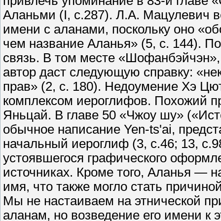
привлечь упоминание в 83-й главе 
Аланьми (I, с.287). Л.А. Мацулевич
имени с аланами, поскольку оно «о
чем название Аланья» (5, с. 144). П
связь. В том месте «Шофанбэйчэн», 
автор даст следующую справку: «нек
прав» (2, с. 180). Недоумение Хэ Ц
комплексом иероглифов. Похожий п
Яньцай. В главе 50 «Чжоу шу» («Исто
обычное написание Yen-ts'ai, предста
начальный иероглиф (3, с.46; 13, с.
устоявшегося графического оформле
источниках. Кроме того, Аланья — 
имя, что также могло стать причино
Мы не настаиваем на этнической п
аланам, но возведение его имени к 