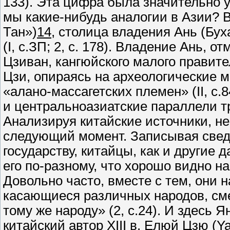
133). Эта цифра была значительно у
мы какие-нибудь аналогии в Азии? В
Тан»)
14
, столица владения Ань (Бу
(I, с.ЗП; 2, с. 178). Владение Ань, 
Цзиван, кангюйского малого правите
Цзи, опираясь на археологические 
«алано-массагетских племен» (II, с.8
и центральноазиатские параллели т
Анализируя китайские источники, н
следующий момент. Записывая сведе
государству, китайцы, как и другие
его по-разному, что хорошо видно 
Довольно часто, вместе с тем, они 
касающиеся различных народов, см
тому же народу» (2, с.24). И здесь 
китайский автор XIII в. Елюй Цзю (Y