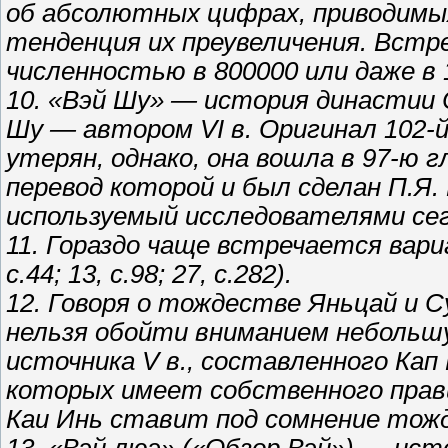
об абсолютных цифрах, приводимых
тенденция их преувеличения. Встр
численностью в 800000 или даже в 10
10. «Вэй Шу» — история династии С
Шу — автором VI в. Оригинал 102-
утерян, однако, она вошла в 97-ю 
перевод которой и был сделан П.Я.
используемый исследователями сегод
11. Гораздо чаще встречается вариа
с.44; 13, с.98; 27, с.282).
12. Говоря о тождестве Яньцай и 
нельзя обойти вниманием небольш
источника V в., составленного Кап 
которых имеет собственного правите
Каи Инь ставит под сомнение тож