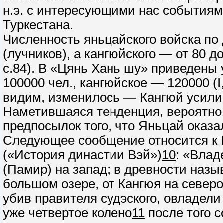
н.э. с интересующими нас событиям
Туркестана.
Численность яньцайского войска п
(лучников), а кангюйского — от 80 до 9
с.84). В «Цянь Хань шу» приведены
100000 чел., кангюйское — 120000 (I,
видим, изменилось — Кангюй усили
Наметившаяся тенденция, вероятно, с
предпосылок того, что Яньцай оказа
Следующее сообщение относится к IV
(«История династии Вэй»)
10
: «Влад
(Памир) на запад; в древности наз
большом озере, от Кангюя на северо-
убив правителя судэского, овладели
уже четвертое колено
11
после того со