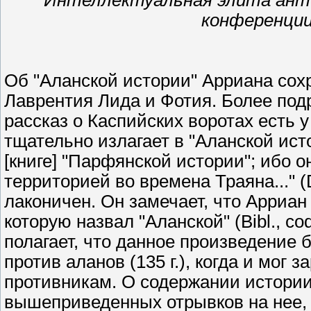
Интеллектуальная элита анти
конференции 
Об "Аланской истории" Арриана со
Лаврентия Лида и Фотия. Более подр
рассказ о Каспийских воротах есть 
тщательно излагает в "Аланской ист
[книге] "Парфянской истории"; ибо о
территорией во времена Траяна..." (D
лаконичен. Он замечает, что Арриан
которую назвал "Аланской" (Bibl., co
полагает, что данное произведение
против аланов (135 г.), когда и мог 
противникам. О содержании истории 
вышеприведенных отрывков на нее, 