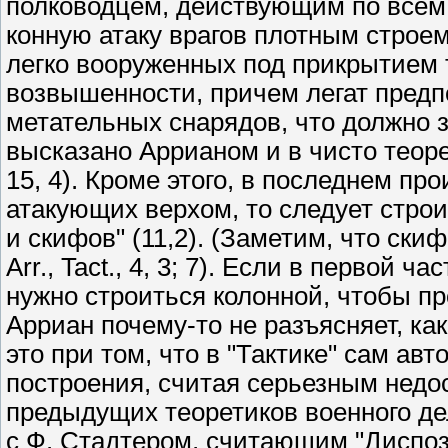
полководцем, действующим по всем 
конную атаку врагов плотным строем
легко вооруженных под прикрытием
возвышенности, причем легат предпо
метательных снарядов, что должно з
высказано Аррианом и в чисто теорет
15, 4). Кроме этого, в последнем пр
атакующих верхом, то следует строи
и скифов" (11,2). (Заметим, что ски
Arr., Tact., 4, 3; 7). Если в первой ч
нужно строиться колонной, чтобы про
Арриан почему-то не разъясняет, как
это при том, что в "Тактике" сам ав
построения, считая серьезным недос
предыдущих теоретиков военного дела
с Ф. Стадтером, считающим "Диспо