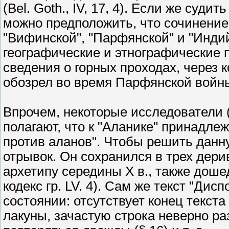
(Bel. Goth., IV, 17, 4). Если же суди
можно предположить, что сочинение с
"Вифинской", "Парфянской" и "Инди
географические и этнографические 
сведения о горных проходах, через 
обозрел во время Парфянской войны Т
Впрочем, некоторые исследователи (О
полагают, что к "Аланике" принадле
против аланов". Чтобы решить данн
отрывок. Он сохранился в трех дерив
архетипу середины X в., также дош
кодекс гр. LV. 4). Сам же текст "Ди
состоянии: отсутствует конец текста
лакуны, зачастую строка неверно ра