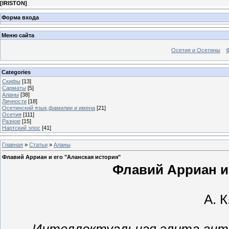
[
IRISTON
]
Форма входа
Меню сайта
Осетия и Осетины
Categories
Скифы
[13]
Сарматы
[5]
Аланы
[38]
Личности
[18]
Осетинский язык,фамилии и имена
[21]
Осетия
[111]
Разное
[15]
Нартский эпос
[41]
Главная
»
Статьи
»
Аланы
Флавий Арриан и его "Аланская история"
Флавий Арриан и 
А. 