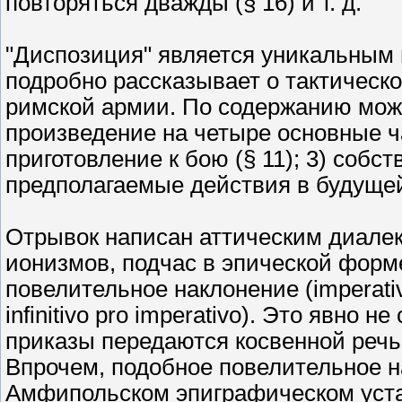
повторяться дважды (§ 16) и т. д.
"Диспозиция" является уникальным 
подробно рассказывает о тактическ
римской армии. По содержанию можн
произведение на четыре основные час
приготовление к бою (§ 11); 3) собст
предполагаемые действия в будущей 
Отрывок написан аттическим диале
ионизмов, подчас в эпической форм
повелительное наклонение (imperativ
infinitivo pro imperativo). Это явно 
приказы передаются косвенной речью (ср.
Впрочем, подобное повелительное н
Амфипольском эпиграфическом устав