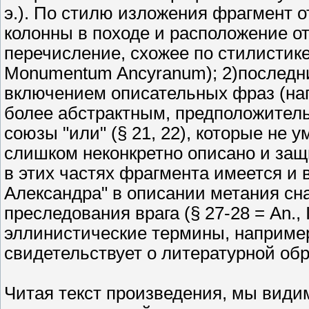
э.). По стилю изложения фрагмент о
колонны в походе и расположение о
перечисление, схожее по стилистик
Monumentum Ancyranum); 2)последни
включением описательных фраз (напр
более абстрактным, предположител
союзы "или" (§ 21, 22), которые не 
слишком неконкретно описано и защи
в этих частях фрагмента имеется и
Александра" в описании метания снаря
преследования врага (§ 27-28 = An., 
эллинистические термины, например, 
свидетельствует о литературной обр
Читая текст произведения, мы види