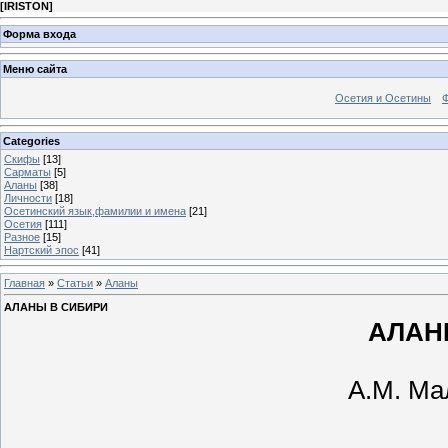
[
IRISTON
]
Форма входа
Меню сайта
Осетия и Осетины
Categories
Скифы
[13]
Сарматы
[5]
Аланы
[38]
Личности
[18]
Осетинский язык,фамилии и имена
[21]
Осетия
[111]
Разное
[15]
Нартский эпос
[41]
Главная
»
Статьи
»
Аланы
АЛАНЫ В СИБИРИ
АЛАН
A.M. Ма