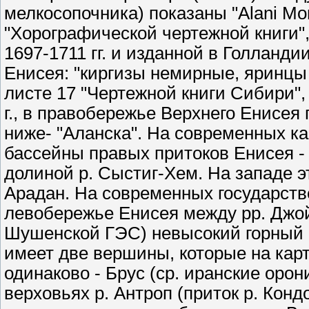
мелкосопочника) показаны "Alani Mon
"Хорографической чертежной книги",
1697-1711 гг. и изданной в Голландии
Енисея: "киргизы немирные, яринцы 
листе 17 "Чертежной книги Сибири",
г., в правобережье Верхнего Енисея 
ниже- "Аланска". На современных ка
бассейны правых притоков Енисея - 
долиной р. Сыстиг-Хем. На западе э
Арадан. На современных государств
левобережье Енисея между pp. Джо
Шушенской ГЭС) невысокий горный к
имеет две вершины, которые на кар
одинаково - Брус (ср. иранские оро
верховьях р. Антроп (приток р. Кон