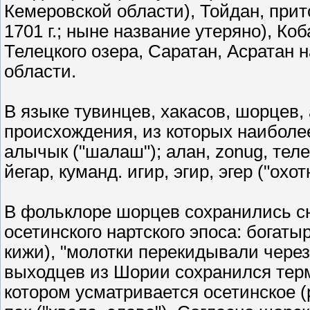
Кемеровской области), Тойдан, прито
1701 г.; ныне название утеряно), Коб
Телецкого озера, Саратан, Асратан 
области.
В языке тувинцев, хакасов, шорцев
происхождения, из которых наиболее 
алычык ("шалаш"); алан, zonug, телеут
йегар, куманд. игир, эгир, эгер ("охо
В фольклоре шорцев сохранились с
осетинского нартского эпоса: богат
кижи), "молотки перекидывали через 
выходцев из Шории сохранился терми
котором усматривается осетинское (р