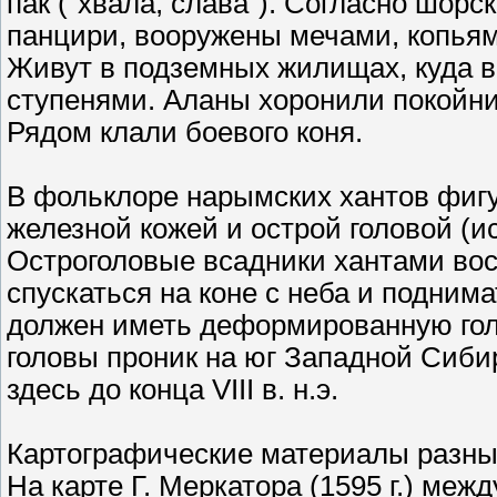
пак ("хвала, слава"). Согласно шор
панцири, вооружены мечами, копьям
Живут в подземных жилищах, куда в
ступенями. Аланы хоронили покойник
Рядом клали боевого коня.
В фольклоре нарымских хантов фигу
железной кожей и острой головой (
Остроголовые всадники хантами вос
спускаться на коне с неба и подним
должен иметь деформированную гол
головы проник на юг Западной Сиби
здесь до конца VIII в. н.э.
Картографические материалы разных
На карте Г. Меркатора (1595 г.) меж