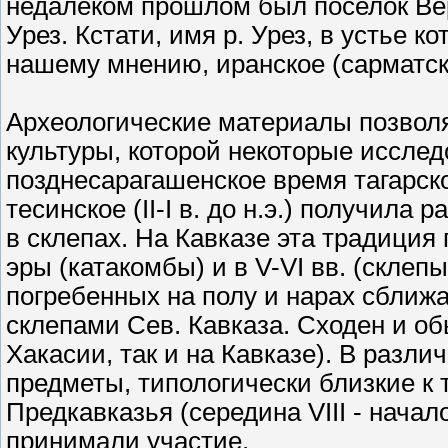
недалеком прошлом был поселок Верх
Урез. Кстати, имя р. Урез, в устье к
нашему мнению, иранское (сарматск
Археологические материалы позволя
культуры, которой некоторые исслед
позднесарагашенское время тагарской 
тесинское (II-I в. до н.э.) получил
в склепах. На Кавказе эта традиция
эры (катакомбы) и в V-VI вв. (склеп
погребенных на полу и нарах сближ
склепами Сев. Кавказа. Сходен и об
Хакасии, так и на Кавказе). В разл
предметы, типологически близкие к
Предкавказья (середина VIII - начал
принимали участие.