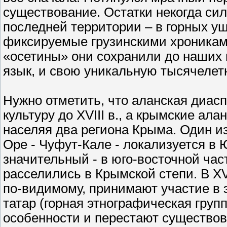
существование. Остатки некогда си
последней территории – в горных у
фиксируемые грузинскими хрониками к
«осетины» они сохранили до наших
язык, и свою уникальную тысячелетню
Нужно отметить, что аланская диасп
культуру до XVIII в., а крымские ал
населяя два региона Крыма. Один из
Оре - Чуфут-Кале - локализуется в 
значительный - в юго-восточной час
расселились в Крымской степи. В XV
по-видимому, принимают участие в э
татар (горная этнографическая груп
особенности и перестают существова