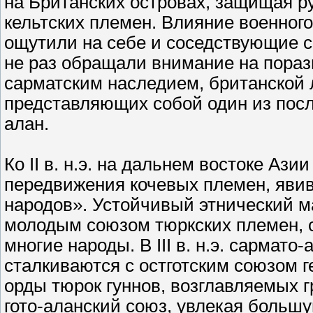
на Британских островах, защищая р
кельтских племен. Влияние военного
ощутили на себе и соседствующие с
не раз обращали внимание на пораз
сарматским наследием, британской л
представляющих собой один из посл
алан.
Ко II в. н.э. на дальнем востоке Аз
передвижения кочевых племен, яви
народов». Устойчивый этнический м
молодым союзом тюркских племен, 
многие народы. В III в. н.э. сарма
сталкиваются с остготским союзом ге
орды тюрок гуннов, возглавляемых г
гото-аланский союз, увлекая большую