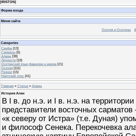
[
IRISTON
]
Форма входа
Меню сайта
Осетия и Осетины
Categories
Скифы
[13]
Сарматы
[5]
Аланы
[38]
Личности
[18]
Осетинский язык,фамилии и имена
[21]
Осетия
[111]
Разное
[15]
Нартский эпос
[41]
Главная
»
Статьи
»
Аланы
История Алан
В I в. до н.э. и I в. н.э. на террит
представители восточных сарматов -
«к северу от Истра» (т.е. Дуная) у
и философ Сенека. Перекочевка ал