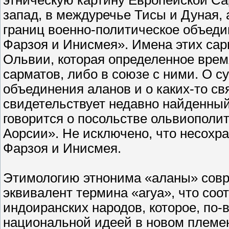
этническую картину Европейской Са
запад, в междуречье Тисы и Дуная,
границ военно-политическое объедин
Фарзоя и Инисмея». Имена этих са
Ольвии, которая определенное врем
сарматов, либо в союзе с ними. О с
объединения аланов и о каких-то с
свидетельствует недавно найденный 
говорится о посольстве ольвиополи
Аорсии». Не исключено, что несох
Фарзоя и Инисмея.
Этимологию этнонима «аланы» совр
эквивалент термина «arya», что со
индоиранских народов, которое, по
национальной идеей в новом племе