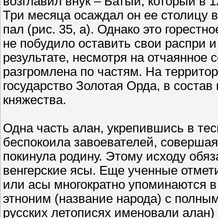
возглавил внук – Батый, который в 
Три месяца осаждал он ее столицу в 
пал (рис. 35, а). Однако это горест
не побудило оставить свои распри и 
результате, несмотря на отчаянное
разгромлена по частям. На территор
государство Золотая Орда, в состав
княжества.
Одна часть алан, укрепившись в те
беспокоила завоевателей, совершая 
покинула родину. Этому исходу обя
венгерские ясы. Еще ученные отмети
или асы многократно упоминаются в
этноним (название народа) с полным
русских летописях именовали алан) 