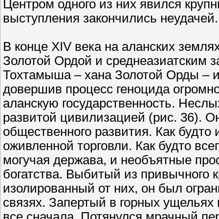
Центром одного из них явился крупн
выступления закончились неудачей.
В конце XIV века на аланских земл
Золотой Ордой и среднеазиатским 
Тохтамыша – хана Золотой Орды – и
довершив процесс геноцида огромно
аланскую государственность. Неслы
развитой цивилизацией (рис. 36). О
общественного развития. Как будто 
оживленной торговли. Как будто все
могучая держава, и необъятные прос
богатства. Выбитый из привычного к
изолированный от них, он был огран
связях. Запертый в горных ущельях
все сначала. Потянулся мрачный пе