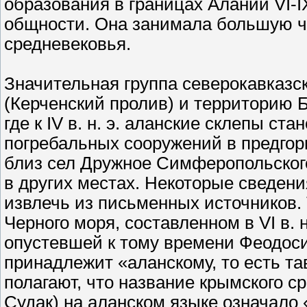
образования в границах Алании VI-I
общности. Она занимала большую ча
средневековья.
Значительная группа северокавказс
(Керченский пролив) и территорию Б
где к IV в. н. э. аланские склепы с
погребальных сооружений в предгор
близ сел Дружное Симферопольского
в других местах. Некоторые сведен
извлечь из письменных источников.
Черного моря, составленном в VI в. 
опустевшей к тому времени Феодоси
принадлежит «аланскому, то есть т
полагают, что название крымского с
Судак) на аланском языке означало 