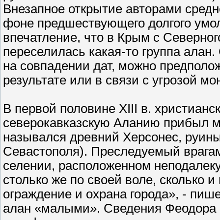
Внезапное открытие авторами средн
фоне предшествующего долгого умол
впечатление, что в Крым с Северного
переселилась какая-то группа алан.
на совпадении дат, можно предполож
результате или в связи с угрозой мо
В первой половине XIII в. христиан
северокавказскую Аланию прибыл мо
назывался древний Херсонес, руины
Севастополя). Преследуемый врагам
селении, расположенном неподалеку 
столько же по своей воле, сколько 
ограждение и охрана города», - пиш
алан «малыми». Сведения Феодора 