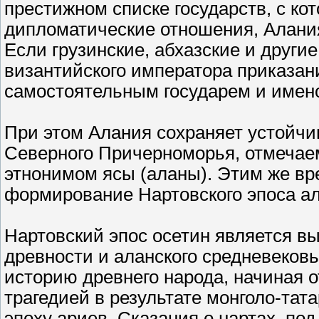
престижном списке государств, с к
дипломатические отношения, Алани
Если грузинские, абхазские и други
византийского императора приказан
самостоятельным государем и именов
При этом Алания сохраняет устойч
Северного Причерноморья, отмечае
этнонимом ясы (аланы). Этим же в
формирование Нартовского эпоса ал
Нартовский эпос осетин является 
древности и аланского средневековь
историю древнего народа, начиная о
трагедией в результате монголо-тат
эпоху ариев. Сказания о нартах, по