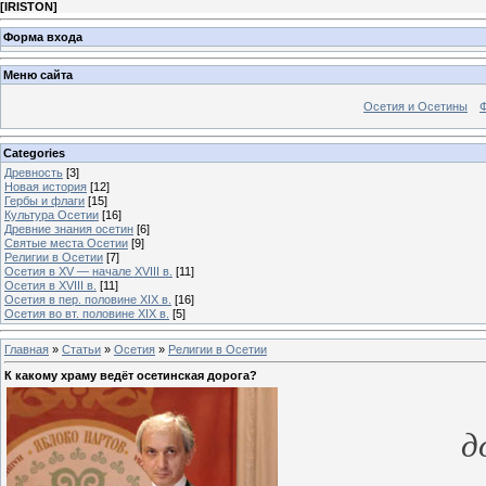
[
IRISTON
]
Форма входа
Меню сайта
Осетия и Осетины
Categories
Древность
[3]
Новая история
[12]
Гербы и флаги
[15]
Культура Осетии
[16]
Древние знания осетин
[6]
Святые места Осетии
[9]
Религии в Осетии
[7]
Осетия в XV — начале XVIII в.
[11]
Осетия в XVIII в.
[11]
Осетия в пер. половине XIX в.
[16]
Осетия во вт. половине XIX в.
[5]
Главная
»
Статьи
»
Осетия
»
Религии в Осетии
К какому храму ведёт осетинская дорога?
д