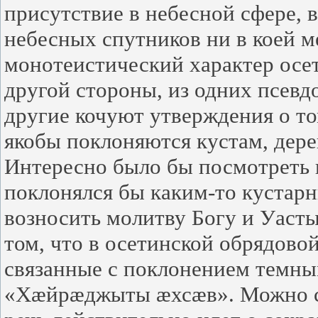
присутствие в небесной сфере, 
небесных спутников ни в коей м
монотеистический характер осе
другой стороны, из одних псевд
другие кочуют утверждения о т
якобы поклоняются кустам, дер
Интересно было бы посмотреть н
поклонялся бы каким-то кустарн
возносить молитву Богу и Уаст
том, что в осетинской обрядово
связанные с поклонением темны
«Хæйрæджыты æхсæв». Можно сог