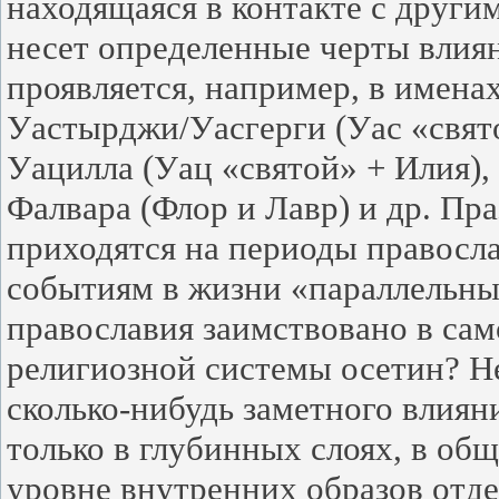
находящаяся в контакте с други
несет определенные черты влиян
проявляется, например, в имена
Уастырджи/Уасгерги (Уас «свят
Уацилла (Уац «святой» + Илия)
Фалвара (Флор и Лавр) и др. Пр
приходятся на периоды правосл
событиям в жизни «параллельны
православия заимствовано в сам
религиозной системы осетин? Не
сколько-нибудь заметного влиян
только в глубинных слоях, в об
уровне внутренних образов отд