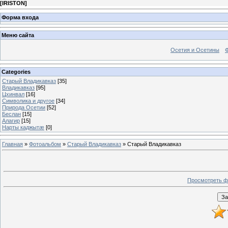
[
IRISTON
]
Форма входа
Меню сайта
Осетия и Осетины
Categories
Старый Владикавказ
[35]
Владикавказ
[95]
Цхинвал
[16]
Символика и другое
[34]
Природа Осетии
[52]
Беслан
[15]
Алагир
[15]
Нарты каджытæ
[0]
Главная
»
Фотоальбом
»
Старый Владикавказ
» Старый Владикавказ
Просмотреть ф