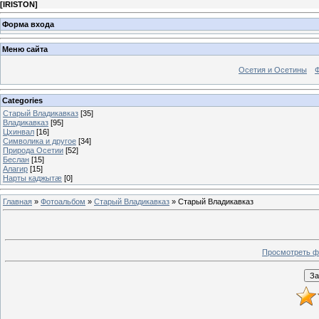
[
IRISTON
]
Форма входа
Меню сайта
Осетия и Осетины
Categories
Старый Владикавказ
[35]
Владикавказ
[95]
Цхинвал
[16]
Символика и другое
[34]
Природа Осетии
[52]
Беслан
[15]
Алагир
[15]
Нарты каджытæ
[0]
Главная
»
Фотоальбом
»
Старый Владикавказ
» Старый Владикавказ
Просмотреть ф