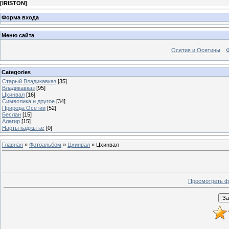
[
IRISTON
]
Форма входа
Меню сайта
Осетия и Осетины
Categories
Старый Владикавказ
[35]
Владикавказ
[95]
Цхинвал
[16]
Символика и другое
[34]
Природа Осетии
[52]
Беслан
[15]
Алагир
[15]
Нарты каджытæ
[0]
Главная
»
Фотоальбом
»
Цхинвал
» Цхинвал
Просмотреть ф