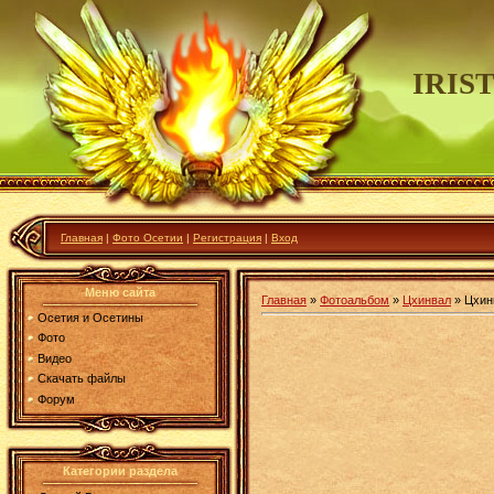
IRIS
Главная
|
Фото Осетии
|
Регистрация
|
Вход
Меню сайта
Главная
»
Фотоальбом
»
Цхинвал
» Цхин
Осетия и Осетины
Фото
Видео
Скачать файлы
Форум
Категории раздела