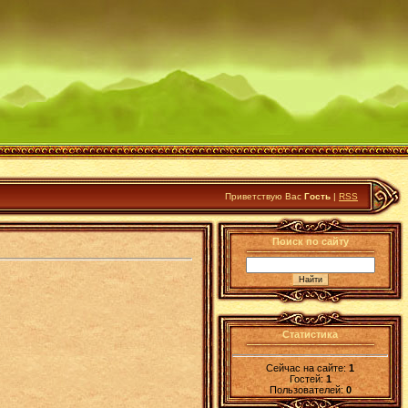
Приветствую Вас
Гость
|
RSS
Поиск по сайту
Статистика
Сейчас на сайте:
1
Гостей:
1
Пользователей:
0