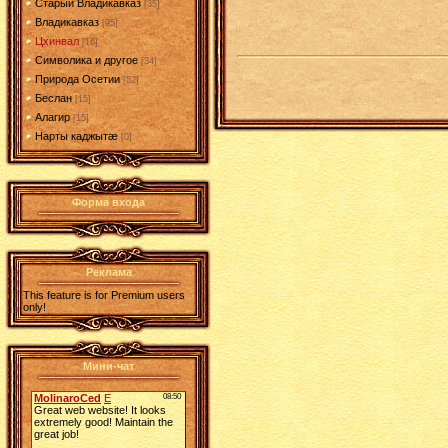
Старый Владикавказ
[35]
Владикавказ
[95]
Цхинвал
[16]
Символика и другое
[34]
Природа Осетии
[52]
Беслан
[15]
Алагир
[15]
Нарты каджытæ
[0]
Форма входа
Реклама
This feature is for Premium users
only!
Мини-чат